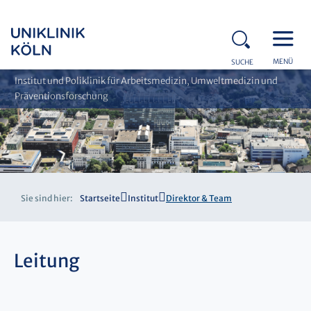
MENÜ
SUCHE
Institut und Poliklinik für Arbeitsmedizin, Umweltmedizin und
Präventionsforschung
Sie sind hier:
Startseite
Institut
Direktor & Team
Leitung