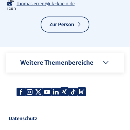
thomas.erren
@
uk-koeln.de
Zur Person
Weitere Themenbereiche
Xing
Kununu
Facebook
Instagram
X
YouTube
LinkedIn
Tiktok
(Twitter)
Datenschutz